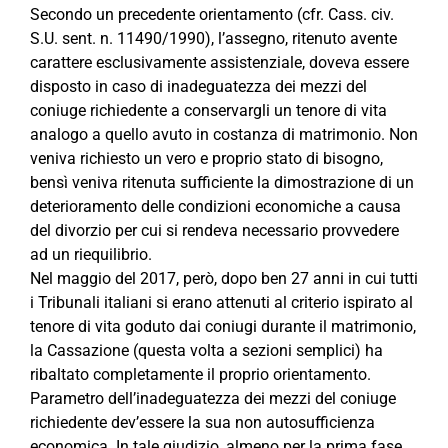
Secondo un precedente orientamento (cfr. Cass. civ.
S.U. sent. n. 11490/1990), l’assegno, ritenuto avente
carattere esclusivamente assistenziale, doveva essere
disposto in caso di inadeguatezza dei mezzi del
coniuge richiedente a conservargli un tenore di vita
analogo a quello avuto in costanza di matrimonio. Non
veniva richiesto un vero e proprio stato di bisogno,
bensì veniva ritenuta sufficiente la dimostrazione di un
deterioramento delle condizioni economiche a causa
del divorzio per cui si rendeva necessario provvedere
ad un riequilibrio.
Nel maggio del 2017, però, dopo ben 27 anni in cui tutti
i Tribunali italiani si erano attenuti al criterio ispirato al
tenore di vita goduto dai coniugi durante il matrimonio,
la Cassazione (questa volta a sezioni semplici) ha
ribaltato completamente il proprio orientamento.
Parametro dell’inadeguatezza dei mezzi del coniuge
richiedente dev’essere la sua non autosufficienza
economica. In tale giudizio, almeno per la prima fase