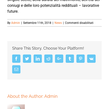
coniugi e delle loro potenzialità reddituali – lavorative
future.
su
By
Admin
|
Settembre 11th, 2018
|
News
|
Commenti disabilitati
ASSEGNO
DI
DIVORZIO.
I
“NUOVI
Share This Story, Choose Your Platform!
CRITERI”
DETTATI
DALLE
Facebook
Twitter
LinkedIn
Reddit
Google+
Tumblr
Pinterest
Vk
SEZIONI
UNITE.
Email
About the Author:
Admin