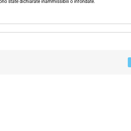
 sono state dichiarate inammissibili o infondate.
LTA
IO
IZZO
IAMENTO
IFICATO.