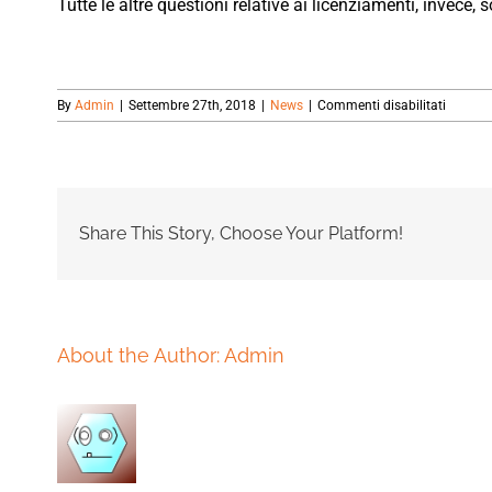
Tutte le altre questioni relative ai licenziamenti, invece,
su
By
Admin
|
Settembre 27th, 2018
|
News
|
Commenti disabilitati
JOBS
ACT.
LA
CONSU
BOCCIA
IL
Share This Story, Choose Your Platform!
CRITER
DI
INDENN
PER
IL
LICENZ
About the Author:
Admin
INGIUST