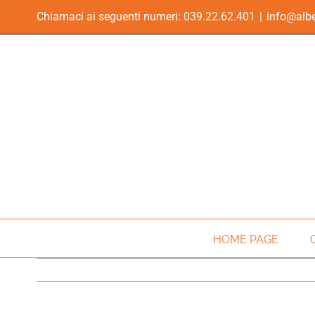
Skip
Chiamaci ai seguenti numeri:
039.22.62.401
|
info@albe
to
content
HOME PAGE