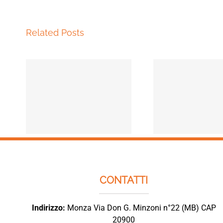
Related Posts
ILE
L
ASSEGNO UNICO
LOCA
NO:
UNIVERSALE: IN
EME
LA
SINTESI, TUTTE LE
CORO
NOVITÀ.
E.
CONTATTI
Indirizzo:
Monza Via Don G. Minzoni n°22 (MB) CAP
20900