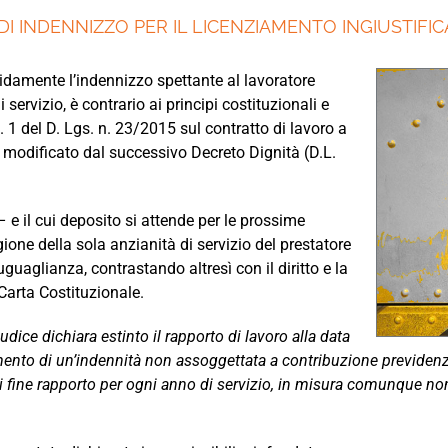
 DI INDENNIZZO PER IL LICENZIAMENTO INGIUSTIFIC
gidamente l’indennizzo spettante al lavoratore
 servizio, è contrario ai principi costituzionali e
co. 1 del D. Lgs. n. 23/2015 sul contratto di lavoro a
 modificato dal successivo Decreto Dignità (D.L.
 e il cui deposito si attende per le prossime
ione della sola anzianità di servizio del prestatore
uguaglianza, contrastando altresì con il diritto e la
 Carta Costituzionale.
giudice dichiara estinto il rapporto di lavoro alla data
ento di un’indennità non assoggettata a contribuzione previdenzia
 di fine rapporto per ogni anno di servizio, in misura comunque non