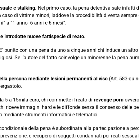
ssuale e stalking.
Nel primo caso, la pena detentiva sale infatti
 In caso di vittime minori, laddove la procedibilità diventa sempre
i” a “1 anno- 6 anni e 6 mesi”.
e introdotte nuove fattispecie di reato.
: E’ punito con una pena da uno a cinque anni chi induce un alt
 religiosi. Se l’autore del fatto coinvolge un minorenne la pena 
ella persona mediante lesioni permanenti al viso
(Art. 583-quin
’ergastolo.
da 5 a 15mila euro, chi commette il reato di
revenge porn
ovvero 
 chi riceve immagini hard e le diffonde senza il consenso delle 
 mediante strumenti informatici e telematici.
condizionale della pena è subordinata alla partecipazione a perco
prevenzione, e recupero di soggetti condannati per reati sessual