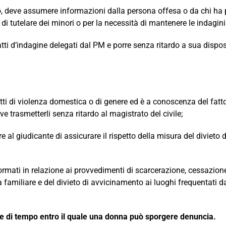
reato, deve assumere informazioni dalla persona offesa o da chi 
i tutelare dei minori o per la necessità di mantenere le indagini r
 atti d’indagine delegati dal PM e porre senza ritardo a sua dispo
litti di violenza domestica o di genere ed è a conoscenza del fat
e trasmetterli senza ritardo al magistrato del civile;
ere al giudicante di assicurare il rispetto della misura del diviet
ormati in relazione ai provvedimenti di scarcerazione, cessazione
familiare e del divieto di avvicinamento ai luoghi frequentati d
ange di tempo entro il quale una donna può sporgere denuncia.