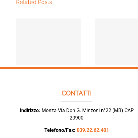
Related Posts
ILE
L
ASSEGNO UNICO
LOCA
NO:
UNIVERSALE: IN
EME
LA
SINTESI, TUTTE LE
CORO
NOVITÀ.
E.
CONTATTI
Indirizzo:
Monza Via Don G. Minzoni n°22 (MB) CAP
20900
Telefono/Fax:
039.22.62.401