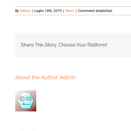
su
By
Admin
|
Luglio 18th, 2019
|
News
|
Commenti disabilitati
IL
CODICE
ROSSO
E’
LEGGE.
Share This Story, Choose Your Platform!
About the Author:
Admin