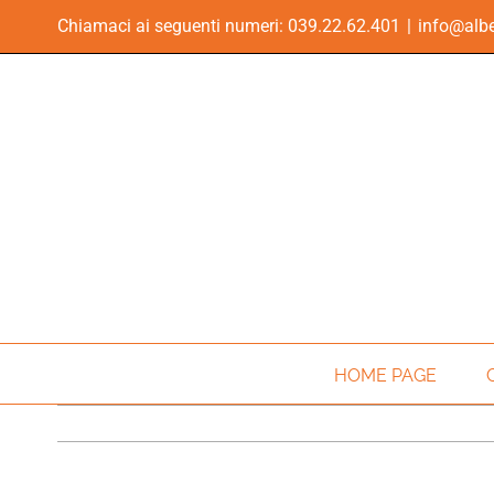
Skip
Chiamaci ai seguenti numeri:
039.22.62.401
|
info@albe
to
content
HOME PAGE