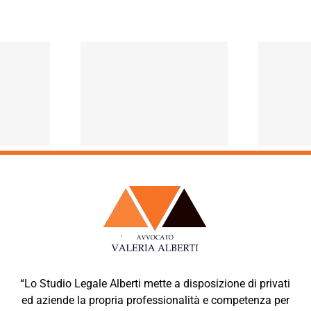
C
ZIONI ED
FINO A QUANDO IL
B
RGENZA
GENITORE DEVE
NAVIRUS
MANTENERE I FIGLI?
“Lo Studio Legale Alberti mette a disposizione di privati
ed aziende la propria professionalità e competenza per