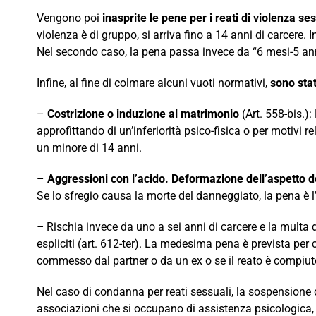
Vengono poi
inasprite le pene per i reati di violenza se
violenza è di gruppo, si arriva fino a 14 anni di carcere.
Nel secondo caso, la pena passa invece da “6 mesi-5 ann
Infine, al fine di colmare alcuni vuoti normativi,
sono stat
–
Costrizione o induzione al matrimonio
(Art. 558-bis.)
approfittando di un’inferiorità psico-fisica o per motivi
un minore di 14 anni.
–
Aggressioni con l’acido. Deformazione dell’aspetto d
Se lo sfregio causa la morte del danneggiato, la pena è l
–
Rischia invece da uno a sei anni di carcere e la multa 
espliciti (art. 612-ter). La medesima pena è prevista per
commesso dal partner o da un ex o se il reato è compiuto
Nel caso di condanna per reati sessuali, la sospensione 
associazioni che si occupano di assistenza psicologica, 