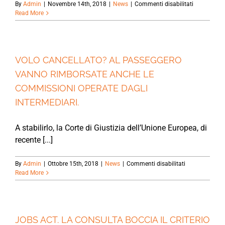
su
By
Admin
|
Novembre 14th, 2018
|
News
|
Commenti disabilitati
VIOLENZA
Read More
SULLE
DONNE:
IN
ARRIVO
IL
VOLO CANCELLATO? AL PASSEGGERO
D.D.L.
VANNO RIMBORSATE ANCHE LE
“CODICE
ROSSO”.
COMMISSIONI OPERATE DAGLI
INTERMEDIARI.
A stabilirlo, la Corte di Giustizia dell’Unione Europea, di
recente [...]
su
By
Admin
|
Ottobre 15th, 2018
|
News
|
Commenti disabilitati
VOLO
Read More
CANCELLATO?
AL
PASSEGGERO
VANNO
RIMBORSATE
JOBS ACT. LA CONSULTA BOCCIA IL CRITERIO