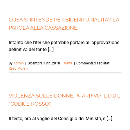
ROSSO
E’
LEGGE.
COSA SI INTENDE PER BIGENITORIALITA’? LA
PAROLA ALLA CASSAZIONE.
Intanto che l’iter che potrebbe portare all’approvazione
definitiva del tanto [...]
su
By
Admin
|
Dicembre 13th, 2018
|
News
|
Commenti disabilitati
COSA
Read More
SI
INTENDE
PER
BIGENITORIA
LA
VIOLENZA SULLE DONNE: IN ARRIVO IL D.D.L.
PAROLA
“CODICE ROSSO”.
ALLA
CASSAZIONE
Il testo, ora al vaglio del Consiglio dei Ministri, è [...]