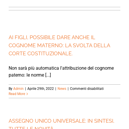
AI FIGLI, POSSIBILE DARE ANCHE IL
COGNOME MATERNO: LA SVOLTA DELLA
CORTE COSTITUZIONALE.
Non sarà più automatica l'attribuzione del cognome
paterno: le norme [...]
su
By
Admin
|
Aprile 29th, 2022
|
News
|
Commenti disabilitati
AI
Read More
FIGLI,
POSSIBILE
DARE
ANCHE
IL
ASSEGNO UNICO UNIVERSALE: IN SINTESI,
COGNOME
TUTTE LE NOVITÀ.