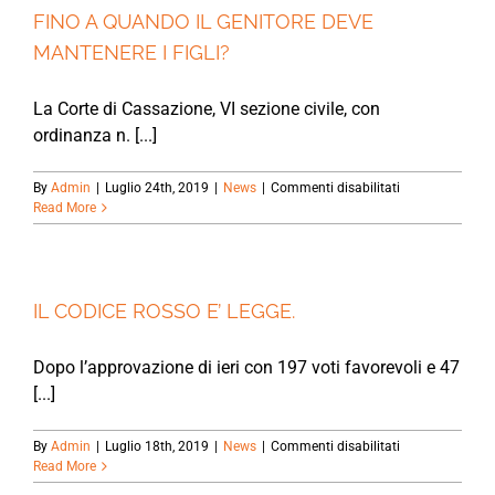
FINO A QUANDO IL GENITORE DEVE
MANTENERE I FIGLI?
La Corte di Cassazione, VI sezione civile, con
ordinanza n. [...]
su
By
Admin
|
Luglio 24th, 2019
|
News
|
Commenti disabilitati
FINO
Read More
A
QUANDO
IL
GENITORE
DEVE
IL CODICE ROSSO E’ LEGGE.
MANTENERE
I
Dopo l’approvazione di ieri con 197 voti favorevoli e 47
FIGLI?
[...]
su
By
Admin
|
Luglio 18th, 2019
|
News
|
Commenti disabilitati
IL
Read More
CODICE