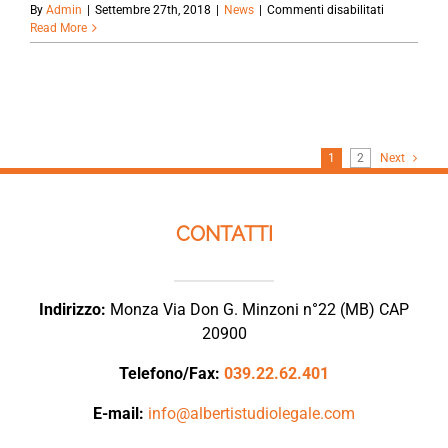
su
By
Admin
|
Settembre 27th, 2018
|
News
|
Commenti disabilitati
DIRITTO
Read More
ALLA
PENSIONE
DI
REVERSIBIL
E
UNA
TANTUM:
1
2
Next
LE
SEZIONI
UNITE
RISOLVONO
CONTATTI
IL
CONTRASTO
Indirizzo:
Monza Via Don G. Minzoni n°22 (MB) CAP
20900
Telefono/Fax:
039.22.62.401
E-mail:
info@albertistudiolegale.com