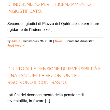
ANCHE
DI INDENNIZZO PER IL LICENZIAMENTO
LE
COMMISSIONI
INGIUSTIFICATO.
OPERATE
DAGLI
INTERMEDIARI
Secondo i giudici di Piazza del Quirinale, determinare
rigidamente l’indennizzo [...]
su
By
Admin
|
Settembre 27th, 2018
|
News
|
Commenti disabilitati
JOBS
Read More
ACT.
LA
CONSULTA
BOCCIA
IL
DIRITTO ALLA PENSIONE DI REVERSIBILITÀ E
CRITERIO
UNA TANTUM: LE SEZIONI UNITE
DI
INDENNIZZ
RISOLVONO IL CONTRASTO.
PER
IL
LICENZIAM
‹‹Ai fini del riconoscimento della pensione di
INGIUSTIFI
reversibilità, in favore [...]