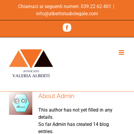
Skip
Chiamaci ai seguenti numeri:
039.22.62.401
|
to
info@albertistudiolegale.com
content
Facebook
About
Admin
This author has not yet filled in any
details.
So far Admin has created 14 blog
entries.