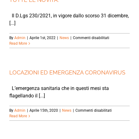
MATERNO:
LA
SVOLTA
Il D.Lgs 230/2021, in vigore dallo scorso 31 dicembre,
DELLA
[...]
CORTE
COSTITUZIONAL
su
By
Admin
|
Aprile 1st, 2022
|
News
|
Commenti disabilitati
ASSEGNO
Read More
UNICO
UNIVERSALE:
IN
SINTESI,
TUTTE
LOCAZIONI ED EMERGENZA CORONAVIRUS
LE
NOVITÀ.
L’emergenza sanitaria che in questi mesi sta
flagellando il [...]
su
By
Admin
|
Aprile 15th, 2020
|
News
|
Commenti disabilitati
LOCAZIONI
Read More
ED
EMERGENZA
CORONAVIRUS